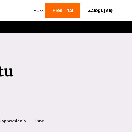
PL
Free Trial
Zaloguj się
tu
Usprawnienia
Inne