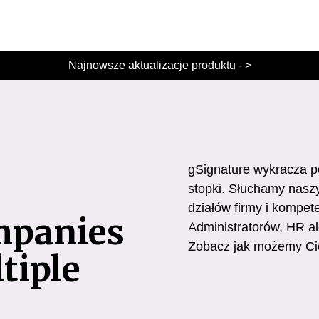
Najnowsze aktualizacje produktu - >
gSignature wykracza 
stopki. Słuchamy naszy
działów firmy i kompet
mpanies
Administratorów, HR al
Zobacz jak możemy Ci
tiple