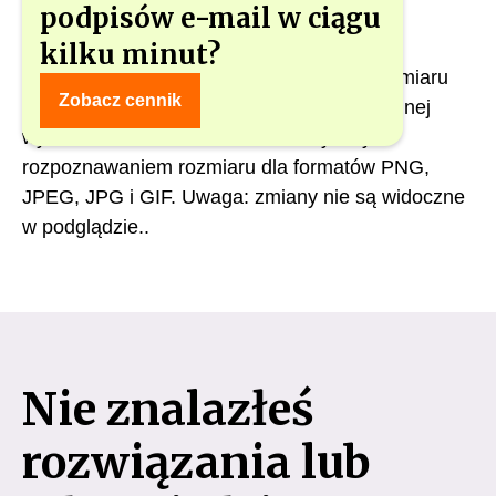
podpisów e-mail w ciągu
kilku minut?
Skalowanie obrazu pozwala na zmiany rozmiaru
Zobacz cennik
grafik logo i banerów za pomocą maksymalnej
wysokości i szerokości, z automatycznym
rozpoznawaniem rozmiaru dla formatów PNG,
JPEG, JPG i GIF. Uwaga: zmiany nie są widoczne
w podglądzie..
Nie znalazłeś
rozwiązania lub