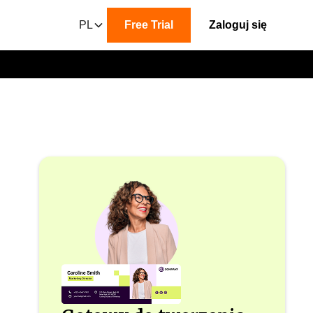
PL
Free Trial
Zaloguj się