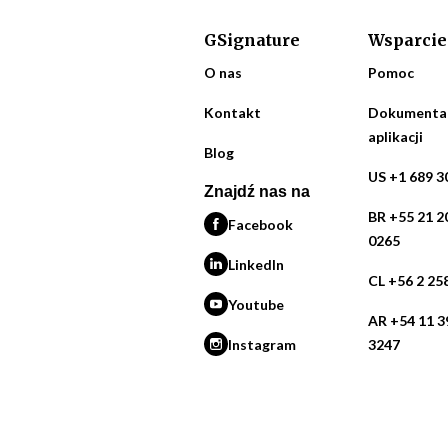
GSignature
Wsparcie
O nas
Pomoc
Kontakt
Dokumenta
aplikacji
Blog
US +1 689 3
Znajdź nas na
BR +55 21 2
Facebook
0265
LinkedIn
CL +56 2 25
Youtube
AR +54 11 3
Instagram
3247