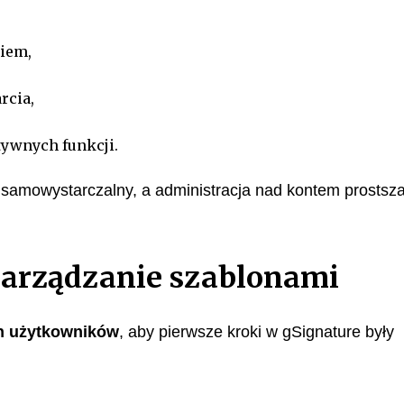
ciem,
rcia,
tywnych funkcji.
ej samowystarczalny, a administracja nad kontem prostsza
zarządzanie szablonami
h użytkowników
, aby pierwsze kroki w gSignature były