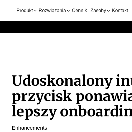
Produkt
Rozwiązania
Cennik
Zasoby
Kontakt
Udoskonalony int
przycisk ponawia
lepszy onboardi
Enhancements