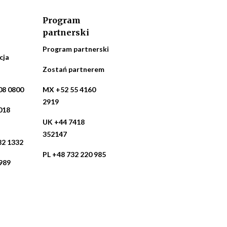
Program
partnerski
Program partnerski
cja
Zostań partnerem
08 0800
MX +52 55 4160
2919
018
UK +44 7418
352147
82 1332
PL +48 732 220 985
989