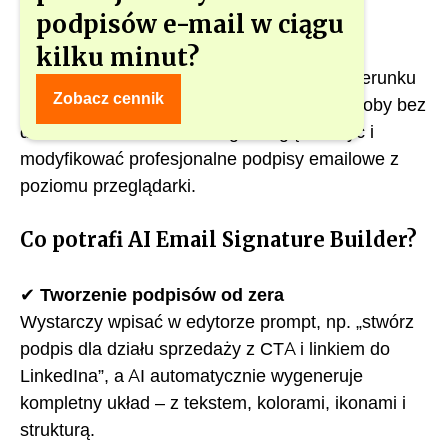
podpisów e-mail w ciągu
kilku minut?
Nowe możliwości edytora to duży krok w kierunku
Zobacz cennik
pełnego trybu
no-code
, w którym nawet osoby bez
doświadczenia technicznego mogą tworzyć i
modyfikować profesjonalne podpisy emailowe z
poziomu przeglądarki.
Co potrafi AI Email Signature Builder?
✔
Tworzenie podpisów od zera
Wystarczy wpisać w edytorze prompt, np. „stwórz
podpis dla działu sprzedaży z CTA i linkiem do
LinkedIna”, a AI automatycznie wygeneruje
kompletny układ – z tekstem, kolorami, ikonami i
strukturą.