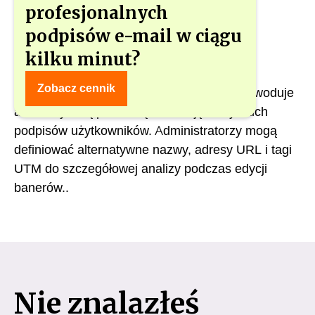
profesjonalnych
podpisów e-mail w ciągu
kilku minut?
Edycja jakiegokolwiek dodatku (link, baner,
Zobacz cennik
zastrzeżenie) i zapisanie w gSignature spowoduje
automatyczną ponowną instalację wszystkich
podpisów użytkowników. Administratorzy mogą
definiować alternatywne nazwy, adresy URL i tagi
UTM do szczegółowej analizy podczas edycji
banerów..
Nie znalazłeś