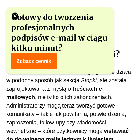
Gotowy do tworzenia
profesjonalnych
podpisów e-mail w ciągu
kilku minut?
Co nowego w tej aktualizacji?
Zobacz cennik
Nowa
zakładka Wiadomości
w gSignature działa
w podobny sposób jak sekcja
Stopki
, ale została
zaprojektowana z myślą o
treściach e-
mailowych
, nie tylko o ich zakończeniach.
Administratorzy mogą teraz tworzyć gotowe
komunikaty – takie jak powitania, potwierdzenia,
zaproszenia, follow-upy czy wiadomości
wewnętrzne – które użytkownicy mogą
wstawiać
do dowolnego maila jednym kliknięciem
.