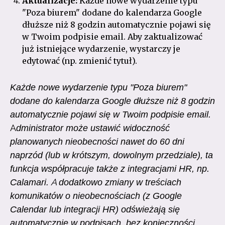
Aktualizacje:
Każde nowe wydarzenie typu
"Poza biurem" dodane do kalendarza Google
dłuższe niż 8 godzin automatycznie pojawi się
w Twoim podpisie email. Aby zaktualizować
już istniejące wydarzenie, wystarczy je
edytować (np. zmienić tytuł).
Każde nowe wydarzenie typu "Poza biurem"
dodane do kalendarza Google dłuższe niż 8 godzin
automatycznie pojawi się w Twoim podpisie email.
A
dministrator może ustawić widoczność
planowanych nieobecności nawet do 60 dni
naprzód (lub w krótszym, dowolnym przedziale), ta
funkcja współpracuje także z integracjami HR, np.
Calamari. A dodatkowo zmiany w treściach
komunikatów o nieobecnościach (z Google
Calendar lub integracji HR) odświeżają się
automatycznie w podpisach, bez konieczności