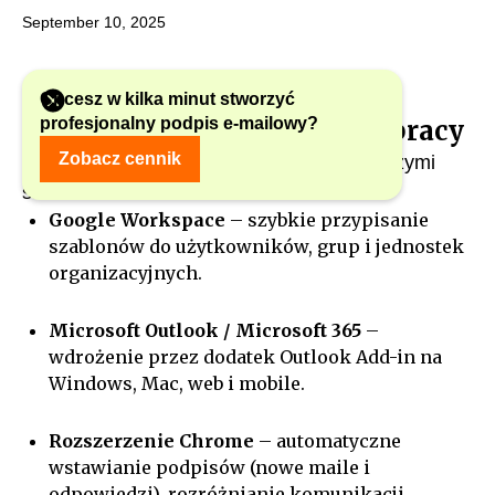
September 10, 2025
Chcesz w kilka minut stworzyć
profesjonalny podpis e-mailowy?
Integracje z ekosystemem pracy
Zobacz cennik
gSignature współpracuje z najpopularniejszymi
środowiskami:
Google Workspace
– szybkie przypisanie
szablonów do użytkowników, grup i jednostek
organizacyjnych.
Microsoft Outlook / Microsoft 365
–
wdrożenie przez dodatek Outlook Add-in na
Windows, Mac, web i mobile.
Rozszerzenie Chrome
– automatyczne
wstawianie podpisów (nowe maile i
odpowiedzi), rozróżnianie komunikacji