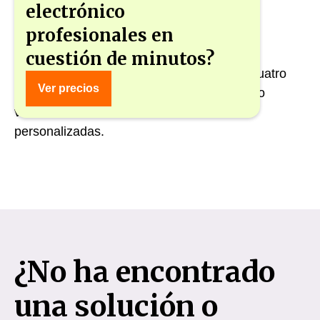
electrónico
profesionales en
cuestión de minutos?
Las variables dinámicas se presentan en cuatro
Ver precios
columnas, con la última columna mostrando
variables recientemente habilitadas o
personalizadas.
¿No ha encontrado
una solución o