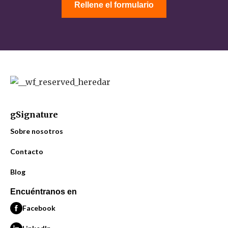
Rellene el formulario
clientes.
factura al Socio los márgenes de los accesos gSignature
vendidos.
gSignature
Sobre nosotros
Contacto
Blog
Encuéntranos en
Facebook