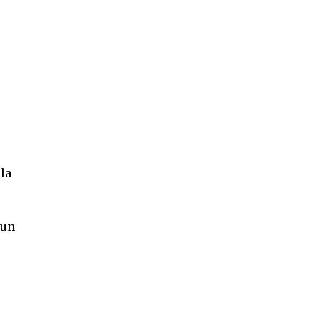
rla
 un