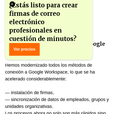
¿Estás listo para crear
firmas de correo
electrónico
profesionales en
cuestión de minutos?
✅ Integración optimizada con Google
Ver precios
Workspace
Hemos modernizado todos los métodos de
conexión a Google Workspace, lo que se ha
acelerado considerablemente:
— instalación de firmas,
— sincronización de datos de empleados, grupos y
unidades organizativas.
Los procesos ahora no solo son más rápidos sino