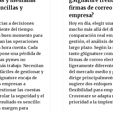
ñas y medianas
gSignature frent
ncillas y
firmas de correo
empresa?
ias a decisiones
Hoy en día, elegir un
iente del tiempo.
mucho más allá del di
un buen momento para
comparación real emp
tan las operaciones
gestión, el análisis d
a hora cuenta. Cada
largo plazo. Según la
upone una pérdida de
tanto gSignature com
 las pymes no
firmas de correo elec
ás trabajo. Necesitan
ligeramente diferente
fáciles de gestionar y
del mercado medio y 
ignature encaja de
dirige principalmente
s empresas a
sugiere dos enfoques 
estionar las cuentas
flexibilidad para emp
olar la seguridad y el
Crossware se adapta 
sultado es sencillo:
prioridad a la implem
s margen para