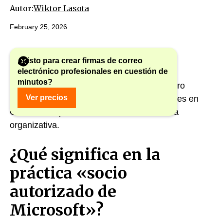
Autor:
Wiktor Lasota
February 25, 2026
¿Listo para crear firmas de correo
electrónico profesionales en cuestión de
minutos?
¿No quieres leer? Crea una cuenta y nuestro
Ver precios
asistente te ayudará a lanzar firmas centrales en
Outlook e implementar la solución de forma
organizativa.
¿Qué significa en la
práctica «socio
autorizado de
Microsoft»?