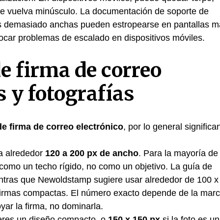
 se vuelva minúsculo. La documentación de soporte de
las demasiado anchas pueden estropearse en pantallas 
ocar problemas de escalado en dispositivos móviles.
 firma de correo
s y fotografías
e firma de correo electrónico
, por lo general significa
a alrededor
120 a 200 px de ancho
. Para la mayoría de
como un techo rígido, no como un objetivo. La guía de
entras que Newoldstamp sugiere usar alrededor de 100 x
 firmas compactas. El número exacto depende de la marc
yar la firma, no dominarla.
eres un diseño compacto, o
150 x 150 px
si la foto es u