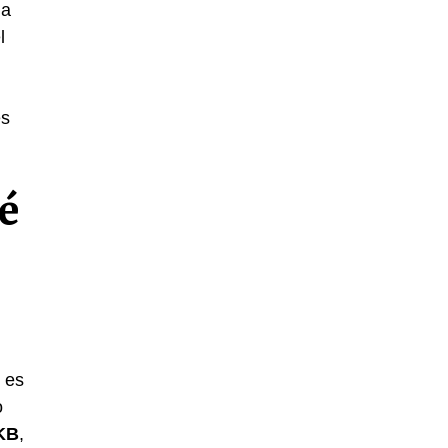
ma
l
es
é
 es
o
KB
,