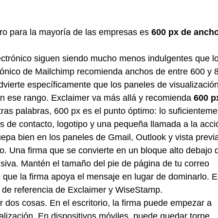
uro para la mayoría de las empresas es
600 px de ancho
lectrónico siguen siendo mucho menos indulgentes que l
ctrónico de Mailchimp recomienda anchos de entre 600 y 
dvierte específicamente que los paneles de visualizació
n ese rango. Exclaimer va más allá y recomienda
600 p
tras palabras, 600 px es el punto óptimo: lo suficientem
s de contacto, logotipo y una pequeña llamada a la acci
pa bien en los paneles de Gmail, Outlook y vista previa
o. Una firma que se convierte en un bloque alto debajo 
usiva. Mantén el tamaño del pie de página de tu correo
o que la firma apoya el mensaje en lugar de dominarlo. 
s de referencia de Exclaimer y WiseStamp.
 dos cosas. En el escritorio, la firma puede empezar a
alización. En dispositivos móviles, puede quedar torpe,