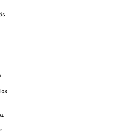
más
n
 los
a,
na