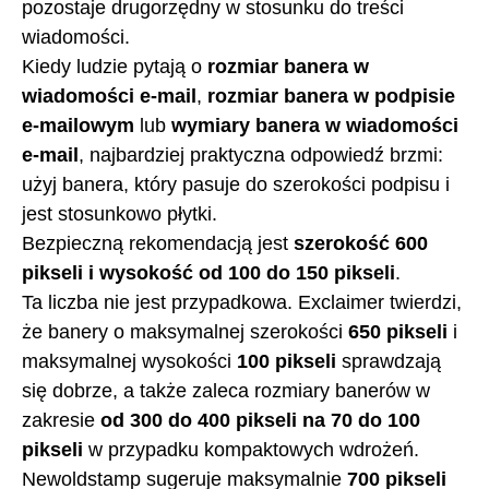
pozostaje drugorzędny w stosunku do treści
wiadomości.
Kiedy ludzie pytają o
rozmiar banera w
wiadomości e-mail
,
rozmiar banera w podpisie
e-mailowym
lub
wymiary banera w wiadomości
e-mail
, najbardziej praktyczna odpowiedź brzmi:
użyj banera, który pasuje do szerokości podpisu i
jest stosunkowo płytki.
Bezpieczną rekomendacją jest
szerokość 600
pikseli i wysokość od 100 do 150 pikseli
.
Ta liczba nie jest przypadkowa. Exclaimer twierdzi,
że banery o maksymalnej szerokości
650 pikseli
i
maksymalnej wysokości
100 pikseli
sprawdzają
się dobrze, a także zaleca rozmiary banerów w
zakresie
od 300 do 400 pikseli na 70 do 100
pikseli
w przypadku kompaktowych wdrożeń.
Newoldstamp sugeruje maksymalnie
700 pikseli