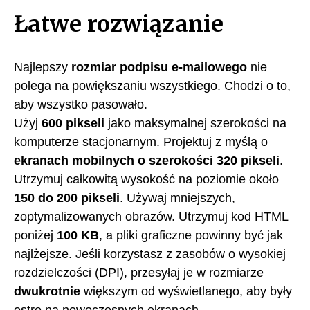
Łatwe rozwiązanie
Najlepszy
rozmiar podpisu e-mailowego
nie
polega na powiększaniu wszystkiego. Chodzi o to,
aby wszystko pasowało.
Użyj
600 pikseli
jako maksymalnej szerokości na
komputerze stacjonarnym. Projektuj z myślą o
ekranach mobilnych o szerokości 320 pikseli
.
Utrzymuj całkowitą wysokość na poziomie około
150 do 200 pikseli
. Używaj mniejszych,
zoptymalizowanych obrazów. Utrzymuj kod HTML
poniżej
100 KB
, a pliki graficzne powinny być jak
najlżejsze. Jeśli korzystasz z zasobów o wysokiej
rozdzielczości (DPI), przesyłaj je w rozmiarze
dwukrotnie
większym od wyświetlanego, aby były
ostre na nowoczesnych ekranach.