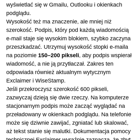
wyświetlać się w Gmailu, Outlooku i okienkach
podglądu.
Wysokość też ma znaczenie, ale mniej niż
szerokość. Podpis, który pod każdą wiadomością
e-mail staje się wysokim blokiem, szybko zaczyna
przeszkadzać. Utrzymuj wysokość stopki e-maila
na poziomie
150–200 pikseli
, aby podpis wspierał
wiadomość, a nie ją przytłaczał. Zakres ten
odpowiada również aktualnym wytycznym
Exclaimer i WiseStamp.
Jeśli przekroczysz szerokość 600 pikseli,
zazwyczaj dzieją się dwie rzeczy. Na komputerze
stacjonarnym podpis może zacząć wyglądać na
przeładowany w okienkach podglądu. Na telefonie
może się dziwnie zawijać, zgniatać lub skalować,
aż tekst stanie się malutki. Dokumentacja pomocy
technicznej Exclaimer wyraźnie zaznacza, że zbyt