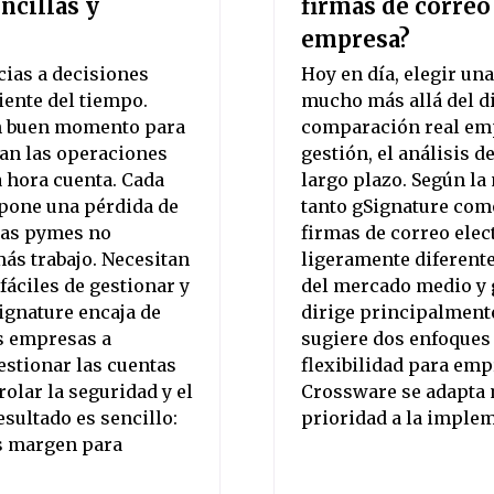
ncillas y
firmas de correo
empresa?
ias a decisiones
Hoy en día, elegir un
iente del tiempo.
mucho más allá del di
un buen momento para
comparación real emp
tan las operaciones
gestión, el análisis d
a hora cuenta. Cada
largo plazo. Según la
upone una pérdida de
tanto gSignature com
 las pymes no
firmas de correo elec
ás trabajo. Necesitan
ligeramente diferente
fáciles de gestionar y
del mercado medio y 
ignature encaja de
dirige principalmente
s empresas a
sugiere dos enfoques 
estionar las cuentas
flexibilidad para emp
olar la seguridad y el
Crossware se adapta 
sultado es sencillo:
prioridad a la implem
s margen para