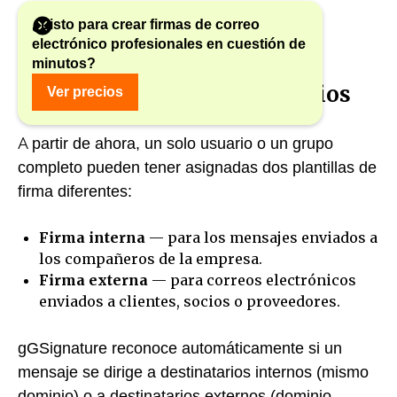
¿Listo para crear firmas de correo
electrónico profesionales en cuestión de
minutos?
1. Dos plantillas para una
persona, sin clics innecesarios
Ver precios
A partir de ahora, un solo usuario o un grupo
completo pueden tener asignadas dos plantillas de
firma diferentes:
Firma interna
— para los mensajes enviados a
los compañeros de la empresa.
Firma externa
— para correos electrónicos
enviados a clientes, socios o proveedores.
gGSignature reconoce automáticamente si un
mensaje se dirige a destinatarios internos (mismo
dominio) o a destinatarios externos (dominio