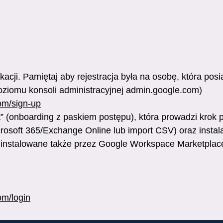
ikacji. Pamiętaj aby rejestracja była na osobę, która po
oziomu konsoli administracyjnej admin.google.com)
com/sign-up
t” (onboarding z paskiem postępu), która prowadzi krok 
osoft 365/Exchange Online lub import CSV) oraz instal
nstalowane także przez Google Workspace Marketplace 
om/login