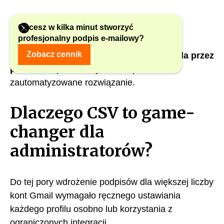
Chcesz w kilka minut stworzyć
profesjonalny podpis e-mailowy?
Najświeższa aktualizacja to
wgrywanie
Zobacz cennik
spersonalizowanych podpisów do Gmaila przez
plik CSV
– proste, szybkie i w pełni
zautomatyzowane rozwiązanie.
Dlaczego CSV to game-
changer dla
administratorów?
Do tej pory wdrożenie podpisów dla większej liczby
kont Gmail wymagało ręcznego ustawiania
każdego profilu osobno lub korzystania z
ograniczonych integracji.