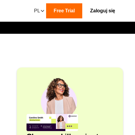
PL
Free Trial
Zaloguj się