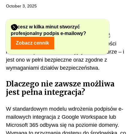
October 3, 2025
Chcesz w kilka minut stworzyć
profesjonalny podpis e-mailowy?
Istnieje rozwiązanie, które pozwala wdrożyć
Zobacz cennik
profesjonalne stopki email
bez konieczności
nadawania praw administracyjnych w chmurze – i
jest ono w pełni bezpieczne oraz zgodne z
wymaganiami działów bezpieczeństwa.
Dlaczego nie zawsze możliwa
jest pełna integracja?
W standardowym modelu wdrożenia podpisów e-
mailowych integracja z Google Workspace lub
Microsoft 365 odbywa się na poziomie domeny.
Wymaga to przyznania dostępu do środowiska, co