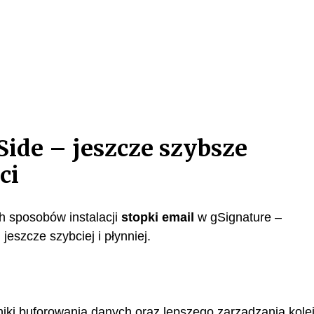
ide – jeszcze szybsze
ci
ch sposobów instalacji
stopki email
w gSignature –
eszcze szybciej i płynniej.
iki buforowania danych oraz lepszego zarządzania kole