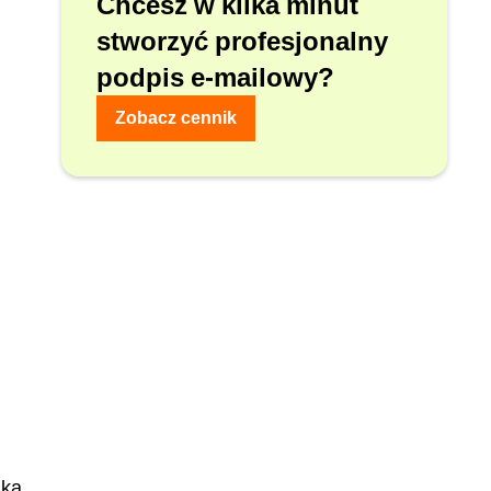
Chcesz w kilka minut
stworzyć profesjonalny
podpis e-mailowy?
Zobacz cennik
jką