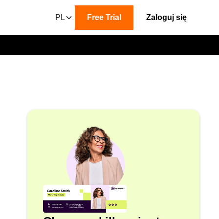
PL
Free Trial
Zaloguj się