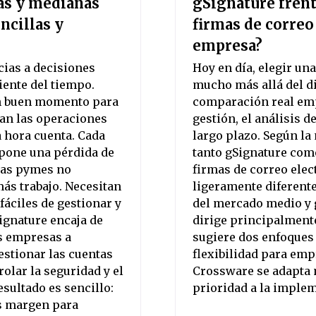
ñas y medianas
gSignature frent
ncillas y
firmas de correo
empresa?
ias a decisiones
Hoy en día, elegir un
iente del tiempo.
mucho más allá del di
un buen momento para
comparación real emp
tan las operaciones
gestión, el análisis d
a hora cuenta. Cada
largo plazo. Según la
upone una pérdida de
tanto gSignature com
 las pymes no
firmas de correo elec
ás trabajo. Necesitan
ligeramente diferente
fáciles de gestionar y
del mercado medio y 
ignature encaja de
dirige principalmente
s empresas a
sugiere dos enfoques 
estionar las cuentas
flexibilidad para emp
olar la seguridad y el
Crossware se adapta 
sultado es sencillo:
prioridad a la implem
s margen para