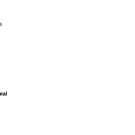
s
eal