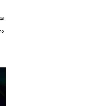
los
ino