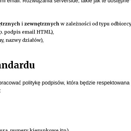
i email. Rozwiązania serverside, takie jak te dostępne
trznych
i
zewnętrznych
w zależności od typu odbiorcy
p. podpis email HTML),
ny, nazwy działów),
andardu
pracować politykę podpisów, która będzie respektowana
:
ura, numery kierunkowe itp.),