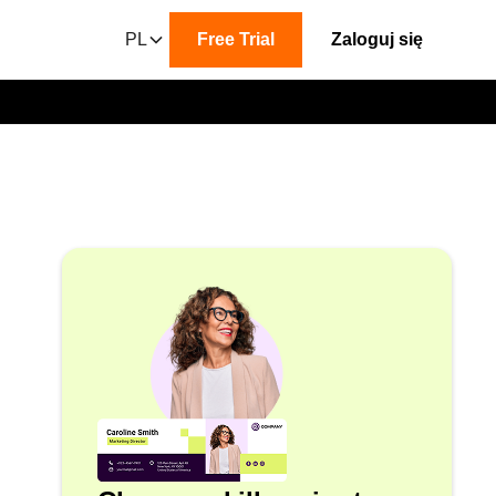
PL
Free Trial
Zaloguj się