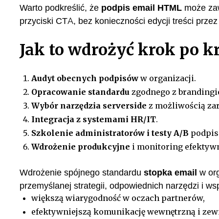
Warto podkreślić, że
podpis email HTML
może zaw
przyciski CTA, bez konieczności edycji treści prze
Jak to wdrożyć krok po k
Audyt obecnych podpisów
w organizacji.
Opracowanie standardu
zgodnego z brandingie
Wybór narzędzia serverside
z możliwością za
Integracja z systemami HR/IT
.
Szkolenie administratorów i testy A/B
podpis
Wdrożenie produkcyjne
i monitoring efektywn
Wdrożenie spójnego standardu
stopka email
w org
przemyślanej strategii, odpowiednich narzędzi i w
większą wiarygodność w oczach partnerów,
efektywniejszą komunikację wewnętrzną i zew