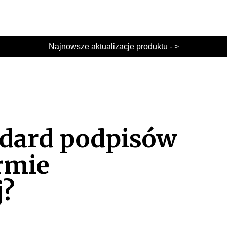
Najnowsze aktualizacje produktu - >
ndard podpisów
rmie
j?