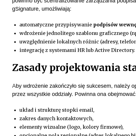
powinno być scentralizowanie zarządzania podpisam
gSignature, umożliwiają:
automatyczne przypisywanie
podpisów wewnę
wdrożenie jednolitego szablonu graficznego (n
uwzględnienie lokalnych różnic (adresy, telefo
integrację z systemami HR lub Active Directory.
Zasady projektowania st
Aby wdrożenie zakończyło się sukcesem, należy o
przez wszystkie oddziały. Powinna ona obejmować
układ i strukturę stopki email,
zakres danych kontaktowych,
elementy wizualne (logo, kolory firmowe),
opcjonalne pola regionalne (adres lokalnego bi